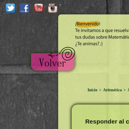
Inicio
>
Aritmética
>
J
Responder al c