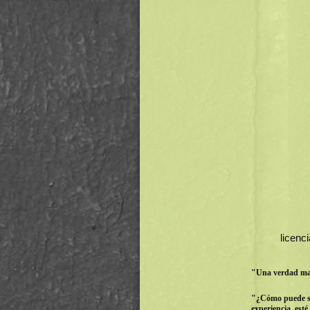
licenc
"Una verdad mat
"¿Cómo puede se
experiencia, es