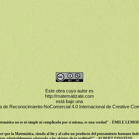
Este obra cuyo autor es
http://matematizate.com
está bajo una
ia de Reconocimiento-NoComercial 4.0 Internacional de Creative 
emática no es ni simple ni complicada por sí misma, es una verdad" - ÉMILE LEMO
r que la Matemática, siendo al fin y al cabo un producto del pensamiento humano inde
té tan admirablemente adaptada a los objetos de la realidad?" - ALBERT EINSTEIN.