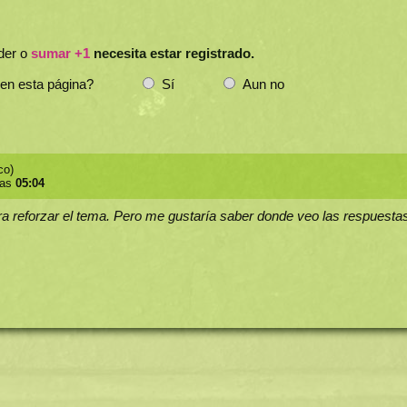
der o
sumar +1
necesita estar registrado.
 en esta página?
Sí
Aun no
co)
las
05:04
a reforzar el tema. Pero me gustaría saber donde veo las respuestas 