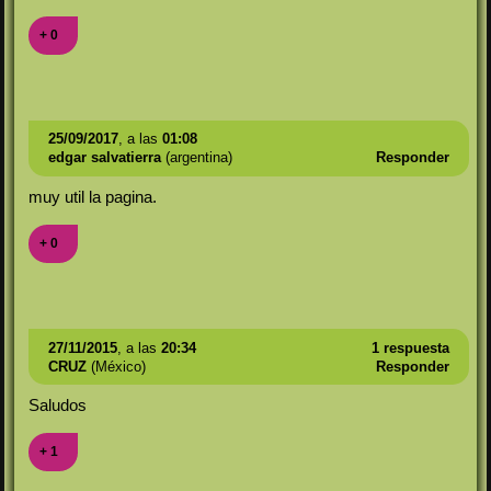
+ 0
25/09/2017
, a las
01:08
edgar salvatierra
(argentina)
Responder
muy util la pagina.
+ 0
27/11/2015
, a las
20:34
1 respuesta
CRUZ
(México)
Responder
Saludos
+ 1