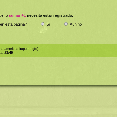
der o
sumar +1
necesita estar registrado.
 en esta página?
Sí
Aun no
as americas irapuato gto)
las
23:49