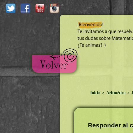
Inicio
>
Aritmética
>
J
Responder al c