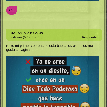
+ 3
06/11/2015
, a las
22:45
estefani
(MZ o lote 19)
Responder
retiro mi primer comentario esta buena los ejemplos me
gusta la pagina