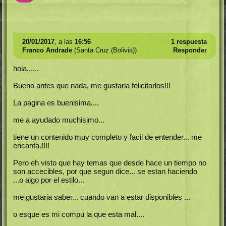
20/01/2017
, a las
16:56
1 respuesta
Franco Andrade
(Santa Cruz (Bolivia))
Responder
hola......
Bueno antes que nada, me gustaria felicitarlos!!!
La pagina es buenisima....
me a ayudado muchisimo...
tiene un contenido muy completo y facil de entender... me
encanta.!!!!
Pero eh visto que hay temas que desde hace un tiempo no
son accecibles, por que segun dice... se estan haciendo
...o algo por el estilo...
me gustaria saber... cuando van a estar disponibles ...
o esque es mi compu la que esta mal....