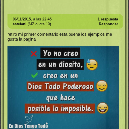
06/11/2015
, a las
22:45
1 respuesta
estefani
(MZ o lote 19)
Responder
retiro mi primer comentario esta buena los ejemplos me
gusta la pagina