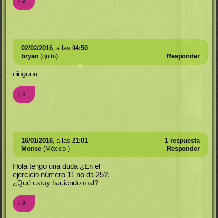
+ 2
02/02/2016
, a las
04:50
bryan
(quito)
Responder
ninguno
+ 1
16/01/2016
, a las
21:01
1 respuesta
Monse
(México )
Responder
Hola tengo una duda ¿En el
ejercicio número 11 no da 25?.
¿Qué estoy haciendo mal?
+ 2