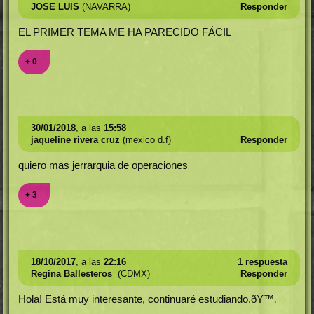
JOSE LUIS
(NAVARRA)
Responder
EL PRIMER TEMA ME HA PARECIDO FÁCIL
+ 0
30/01/2018
, a las
15:58
jaqueline rivera cruz
(mexico d.f)
Responder
quiero mas jerrarquia de operaciones
+ 3
18/10/2017
, a las
22:16
1 respuesta
Regina Ballesteros
(CDMX)
Responder
Hola! Está muy interesante, continuaré estudiando.ðŸ™‚