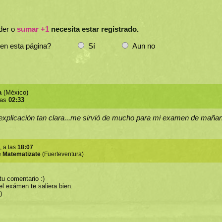
der o
sumar +1
necesita estar registrado.
 en esta página?
Sí
Aun no
a
(México)
las
02:33
explicación tan clara...me sirvió de mucho para mi examen de mañan
, a las
18:07
e
Matematizate
(Fuerteventura)
tu comentario :)
l exámen te saliera bien.
)