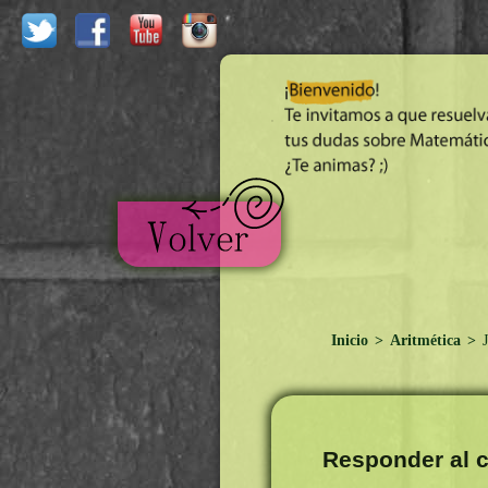
Inicio
>
Aritmética
>
J
Responder al c