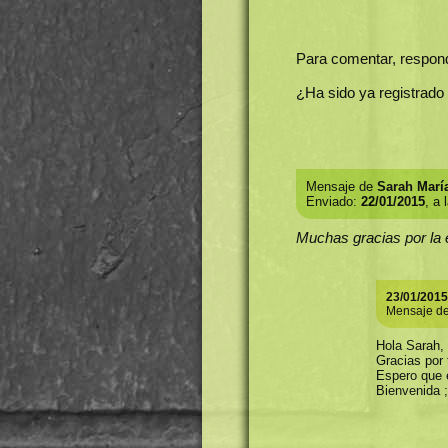
Para comentar, respon
¿Ha sido ya registrado
Mensaje de
Sarah Marí
Enviado:
22/01/2015
, a 
Muchas gracias por la 
23/01/2015
Mensaje d
Hola Sarah,
Gracias por 
Espero que e
Bienvenida ;