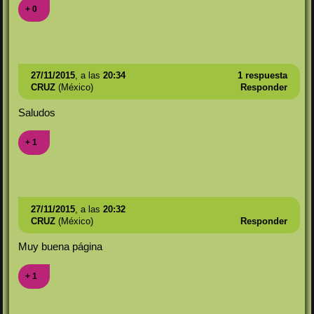
+ 0
27/11/2015
, a las
20:34
1 respuesta
CRUZ
(México)
Responder
Saludos
+ 1
27/11/2015
, a las
20:32
CRUZ
(México)
Responder
Muy buena página
+ 1