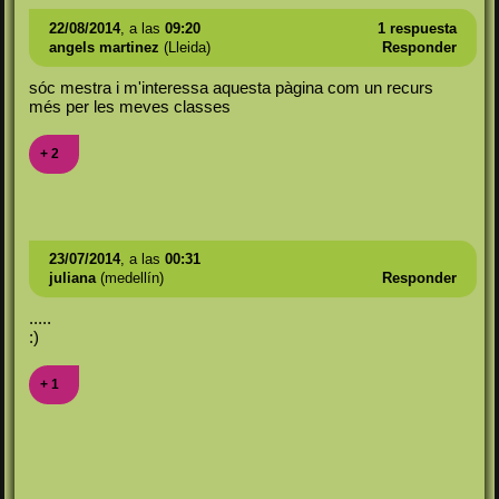
22/08/2014
, a las
09:20
1 respuesta
angels martinez
(Lleida)
Responder
sóc mestra i m'interessa aquesta pàgina com un recurs
més per les meves classes
+ 2
23/07/2014
, a las
00:31
juliana
(medellín)
Responder
.....
:)
+ 1