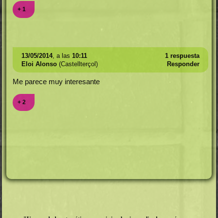
+ 1
13/05/2014
, a las
10:11
1 respuesta
Eloi Alonso
(Castellterçol)
Responder
Me parece muy interesante
+ 2