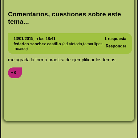
Comentarios, cuestiones sobre este
tema...
13/01/2015
, a las
18:41
1 respuesta
federico sanchez castillo
(cd.victoria,tamaulipas.
Responder
mexico)
me agrada la forma practica de ejemplificar los temas
+ 0