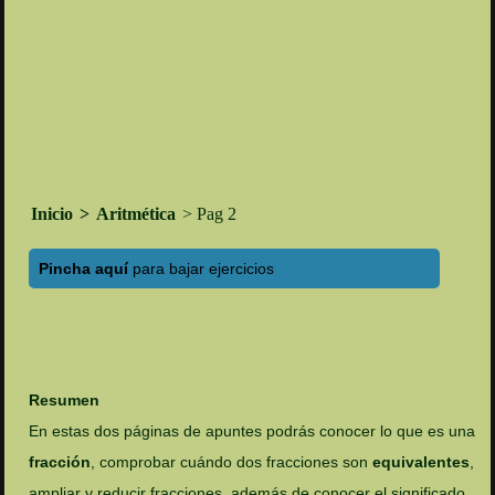
Inicio
>
Aritmética
> Pag 2
Pincha aquí
para bajar ejercicios
Resumen
En estas dos páginas de apuntes podrás conocer lo que es una
fracción
, comprobar cuándo dos fracciones son
equivalentes
,
ampliar y reducir fracciones, además de conocer el significado