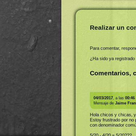
Realizar un co
Para comentar, respon
¿Ha sido ya registrado
Comentarios, c
04/03/2017
, a las
00:46
Mensaje de
Jaime Fran
Hola chicos y chicas, y
Estoy frustrado por no
con denominador comú
5/20 - 4/20 = 5/20???