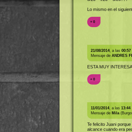
Lo mismo en el siguient
+ 0
21/08/2014
, a las
00:57
Mensaje de
ANDRES F
ESTA MUY INTERESA
+ 0
11/01/2014
, a las
13:44
Mensaje de
Mila
(Burgo
Te felicito Juani porqu
alcance cuando era peq