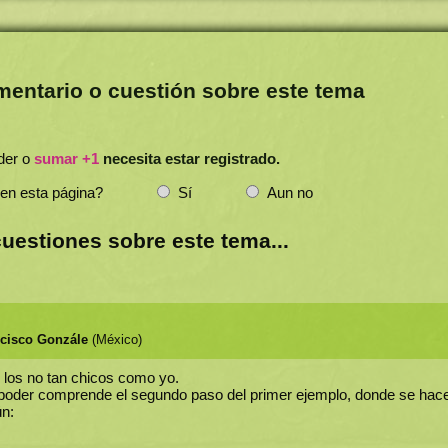
mentario o cuestión sobre este tema
der o
sumar +1
necesita estar registrado.
 en esta página?
Sí
Aun no
uestiones sobre este tema...
cisco Gonzále
(México)
 los no tan chicos como yo.
 poder comprende el segundo paso del primer ejemplo, donde se hace
n: