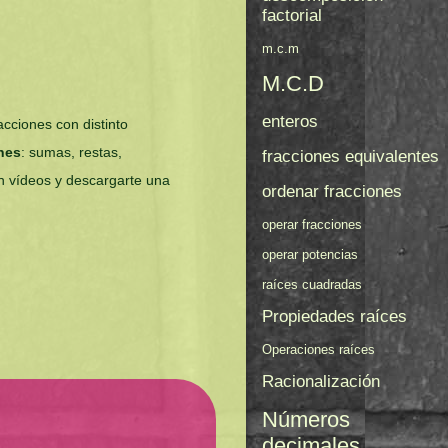
factorial
m.c.m
M.C.D
enteros
acciones con distinto
ones
: sumas, restas,
fracciones equivalentes
n vídeos y descargarte una
ordenar fracciones
operar fracciones
operar potencias
raíces cuadradas
Propiedades raíces
Operaciones raíces
Racionalización
Números
decimales