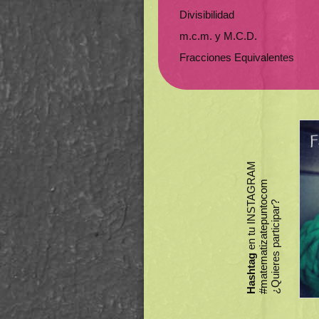
Divisibilidad
m.c.m. y M.C.D.
Fracciones Equivalentes
en tu INSTAGRAM
#matematizatepuntocom
¿Quieres participar?
Hashtag