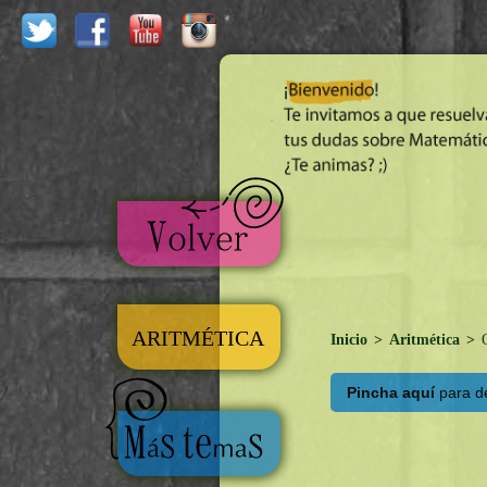
ARITMÉTICA
Inicio
>
Aritmética
>
O
Pincha aquí
para de