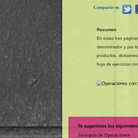
Compartir en
Resumen
En estas tres página
denominador y por l
productos, divisione
hoja de ejercicios co
Te sugerimos los siguientes
Jerarquía de Operaciones