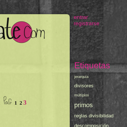
Etiquetas
jerarquía
divisores
múltiplos
3
1
2
primos
reglas divisibilidad
descomposición